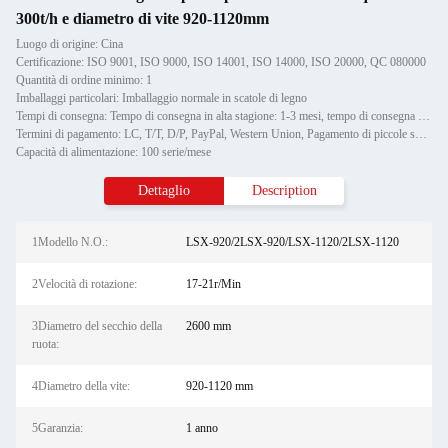
300t/h e diametro di vite 920-1120mm
Luogo di origine: Cina
Certificazione: ISO 9001, ISO 9000, ISO 14001, ISO 14000, ISO 20000, QC 080000
Quantità di ordine minimo: 1
Imballaggi particolari: Imballaggio normale in scatole di legno
Tempi di consegna: Tempo di consegna in alta stagione: 1-3 mesi, tempo di consegna fuori stagione: un mese
Termini di pagamento: LC, T/T, D/P, PayPal, Western Union, Pagamento di piccole somme, Money Gram
Capacità di alimentazione: 100 serie/mese
Dettaglio
Description
1Modello N.O.:
LSX-920/2LSX-920/LSX-1120/2LSX-1120
2Velocità di rotazione:
17-21r/Min
3Diametro del secchio della
2600 mm
ruota:
4Diametro della vite:
920-1120 mm
5Garanzia:
1 anno