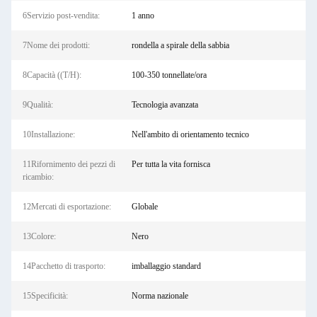
6Servizio post-vendita:
1 anno
7Nome dei prodotti:
rondella a spirale della sabbia
8Capacità ((T/H):
100-350 tonnellate/ora
9Qualità:
Tecnologia avanzata
10Installazione:
Nell'ambito di orientamento tecnico
11Rifornimento dei pezzi di
Per tutta la vita fornisca
ricambio:
12Mercati di esportazione:
Globale
13Colore:
Nero
14Pacchetto di trasporto:
imballaggio standard
15Specificità:
Norma nazionale