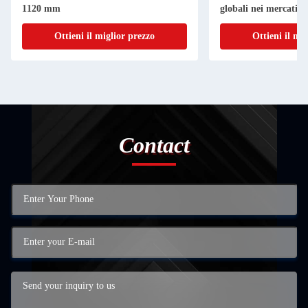
1120 mm
globali nei mercati 
Globale
Ottieni il miglior prezzo
Ottieni il mi
Contact