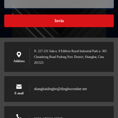
Invia
N. 227-231 Sala n. 8 Edificio Royal Industrial Park n. 365
Chuanhong Road Pudong New District, Shanghai, Cina
Address
201323
shanghaidingbo@dingbocrusher.net
E-mail