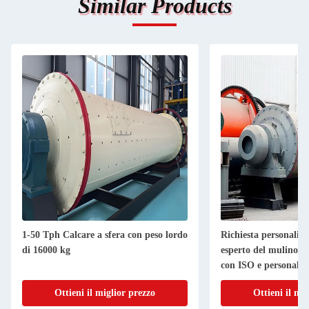
Similar Products
1-50 Tph Calcare a sfera con peso lordo
Richiesta personalizz
di 16000 kg
esperto del mulino a 
00/3200*4500
con ISO e personaliz
Ottieni il miglior prezzo
Ottieni il mi