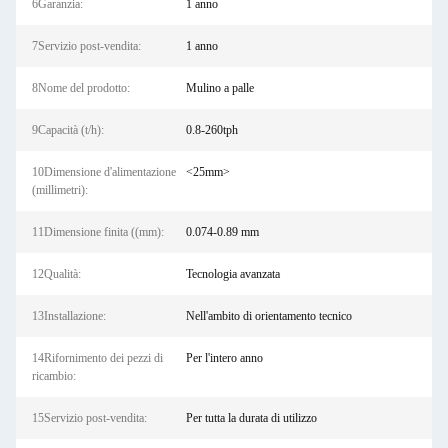
6Garanzia:
1 anno
7Servizio post-vendita:
1 anno
8Nome del prodotto:
Mulino a palle
9Capacità (t/h):
0.8-260tph
10Dimensione d'alimentazione
<25mm>
(millimetri):
11Dimensione finita ((mm):
0.074-0.89 mm
12Qualità:
Tecnologia avanzata
13Installazione:
Nell'ambito di orientamento tecnico
14Rifornimento dei pezzi di
Per l'intero anno
ricambio:
15Servizio post-vendita:
Per tutta la durata di utilizzo