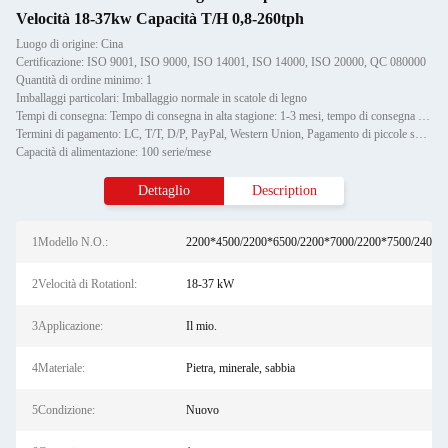
Velocità 18-37kw Capacità T/H 0,8-260tph
Luogo di origine: Cina
Certificazione: ISO 9001, ISO 9000, ISO 14001, ISO 14000, ISO 20000, QC 080000
Quantità di ordine minimo: 1
Imballaggi particolari: Imballaggio normale in scatole di legno
Tempi di consegna: Tempo di consegna in alta stagione: 1-3 mesi, tempo di consegna fuori stagione: un mese
Termini di pagamento: LC, T/T, D/P, PayPal, Western Union, Pagamento di piccole somme, Money Gram
Capacità di alimentazione: 100 serie/mese
Dettaglio
Description
1Modello N.O.:
2200*4500/2200*6500/2200*7000/2200*7500/2400*
2Velocità di Rotationl:
18-37 kW
3Applicazione:
Il mio.
4Materiale:
Pietra, minerale, sabbia
5Condizione:
Nuovo