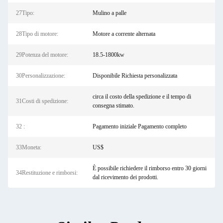
27Tipo:
Mulino a palle
28Tipo di motore:
Motore a corrente alternata
29Potenza del motore:
18.5-1800kw
30Personalizzazione:
Disponibile Richiesta personalizzata
circa il costo della spedizione e il tempo di
31Costi di spedizione:
consegna stimato.
32 :
Pagamento iniziale Pagamento completo
33Moneta:
US$
È possibile richiedere il rimborso entro 30 giorni
34Restituzione e rimborsi:
dal ricevimento dei prodotti.