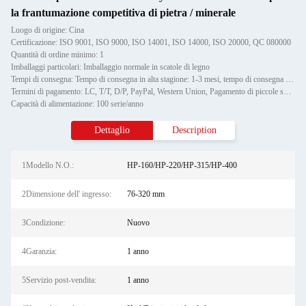
la frantumazione competitiva di pietra / minerale
Luogo di origine: Cina
Certificazione: ISO 9001, ISO 9000, ISO 14001, ISO 14000, ISO 20000, QC 080000
Quantità di ordine minimo: 1
Imballaggi particolari: Imballaggio normale in scatole di legno
Tempi di consegna: Tempo di consegna in alta stagione: 1-3 mesi, tempo di consegna fuori stagione: un mese
Termini di pagamento: LC, T/T, D/P, PayPal, Western Union, Pagamento di piccole somme,
Capacità di alimentazione: 100 serie/anno
Dettaglio
Description
1Modello N.O.:
HP-160/HP-220/HP-315/HP-400
2Dimensione dell' ingresso:
76-320 mm
3Condizione:
Nuovo
4Garanzia:
1 anno
5Servizio post-vendita:
1 anno