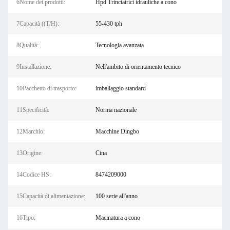
6Nome dei prodotti:
Hpd Trinciatrici idrauliche a cono
7Capacità ((T/H):
55-430 tph
8Qualità:
Tecnologia avanzata
9Installazione:
Nell'ambito di orientamento tecnico
10Pacchetto di trasporto:
imballaggio standard
11Specificità:
Norma nazionale
12Marchio:
Macchine Dingbo
13Origine:
Cina
14Codice HS:
8474209000
15Capacità di alimentazione:
100 serie all'anno
16Tipo:
Macinatura a cono