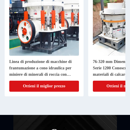
Linea di produzione di macchine di
76-320 mm Dimension
frantumazione a cono idraulica per
Serie 1200 Conoscrus
miniere di minerali di roccia con
materiali di calcare
potenza motoria da 160 a 400 kW
Ottieni il miglior prezzo
Ottieni il mi