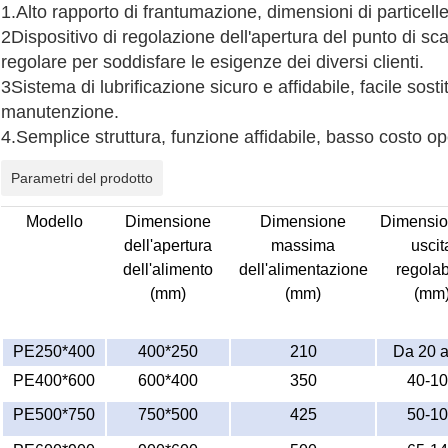
1.Alto rapporto di frantumazione, dimensioni di particell
2Dispositivo di regolazione dell'apertura del punto di scar
regolare per soddisfare le esigenze dei diversi clienti.
3Sistema di lubrificazione sicuro e affidabile, facile sosti
manutenzione.
4.Semplice struttura, funzione affidabile, basso costo op
Parametri del prodotto
Modello
Dimensione
Dimensione
Dimensio
dell'apertura
massima
uscit
dell'alimento
dell'alimentazione
regolab
(mm)
(mm)
(mm
PE250*400
400*250
210
Da 20 a
PE400*600
600*400
350
40-1
PE500*750
750*500
425
50-1