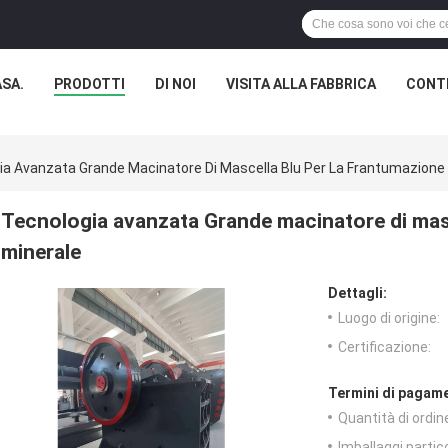
SA.
PRODOTTI
DI NOI
VISITA ALLA FABBRICA
CONTR
ia Avanzata Grande Macinatore Di Mascella Blu Per La Frantumazione 
Tecnologia avanzata Grande macinatore di masc
minerale
Dettagli:
Luogo di origine:
Certificazione:
Termini di pagame
Quantità di ordin
Imballaggi partico