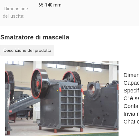
65-140 mm
Dimensione
dell'uscita:
Smalzatore di mascella
Descrizione del prodotto
Dimen
Capaci
Specif
C' è s
Contat
Invia
Chat o