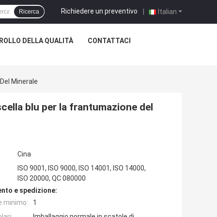
Richiedere un preventivo
|
Italian
Ricerca
OLLO DELLA QUALITÀ
CONTATTACI
Del Minerale
ella blu per la frantumazione del
Cina
ISO 9001, ISO 9000, ISO 14001, ISO 14000,
ISO 20000, QC 080000
nto e spedizione:
e minimo:
1
lari:
Imballaggio normale in scatole di