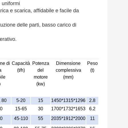
e uniformi
ica e scarica, affidabile e facile da
tuzione delle parti, basso carico di
erativo.
ne di
Capacità
Potenza
Dimensione
Peso
a
(t/h)
del
complessiva
(t)
ile
motore
(mm)
)
(kw)
 80
5-20
15
1450*1315*1296
2.8
00
15-65
30
1700*1732*1653
6.2
00
45-110
55
2035*1912*2000
11