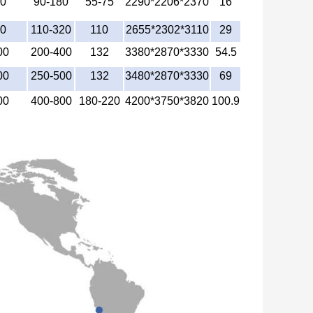
40
90-180
55-75
2290*2206*2370
16
60
110-320
110
2655*2302*3110
29
00
200-400
132
3380*2870*3330
54.5
00
250-500
132
3480*2870*3330
69
00
400-800
180-220
4200*3750*3820
100.9