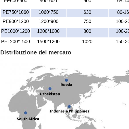
PE600*900
900*600
500
65-1
PE750*1060
1060*750
630
80-1
PE900*1200
1200*900
750
100-2
PE1000*1200
1200*1000
800
100-2
PE1200*1500
1500*1200
1020
150-3
Distribuzione del mercato