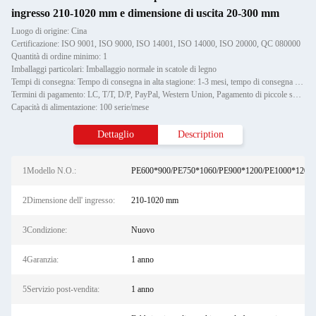
ingresso 210-1020 mm e dimensione di uscita 20-300 mm
Luogo di origine: Cina
Certificazione: ISO 9001, ISO 9000, ISO 14001, ISO 14000, ISO 20000, QC 080000
Quantità di ordine minimo: 1
Imballaggi particolari: Imballaggio normale in scatole di legno
Tempi di consegna: Tempo di consegna in alta stagione: 1-3 mesi, tempo di consegna fuori stagione: un mese
Termini di pagamento: LC, T/T, D/P, PayPal, Western Union, Pagamento di piccole somme, Money Gram
Capacità di alimentazione: 100 serie/mese
Dettaglio
Description
1Modello N.O.:
PE600*900/PE750*1060/PE900*1200/PE1000*1200
2Dimensione dell' ingresso:
210-1020 mm
3Condizione:
Nuovo
4Garanzia:
1 anno
5Servizio post-vendita:
1 anno