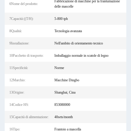
Fabbricazione di macchine per la frantumazione
6Nome del prodotto:
delle mascelle
7Capacità ((T/H):
5-800 tph
8Qualità:
Tecnologia avanzata
9Installazione:
Nell'ambito di orientamento tecnico
10Pacchetto di trasporto:
Imballaggio normale in scatole di legno
11Specificità:
Norme
12Marchio:
Macchine Dingbo
13Origine:
Shanghai, Cina
14Codice HS:
853080000
15Capacità di alimentazione:
40sets/month
16Tipo:
Frantoio a mascella