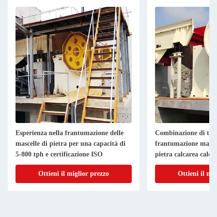
Esperienza nella frantumazione delle
Combinazione di tipo
mascelle di pietra per una capacità di
frantumazione mascel
5-800 tph e certificazione ISO
pietra calcarea calca
Ottieni il miglior prezzo
Ottieni il mi