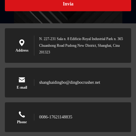
Invia
N. 227-231 Sala n. 8 Edificio Royal Industrial Park n. 365
Chuanhong Road Pudong New District, Shanghai, Cina
Address
201323
shanghaidingbo@dingbocrusher.net
E-mail
0086-17621148835
Phone