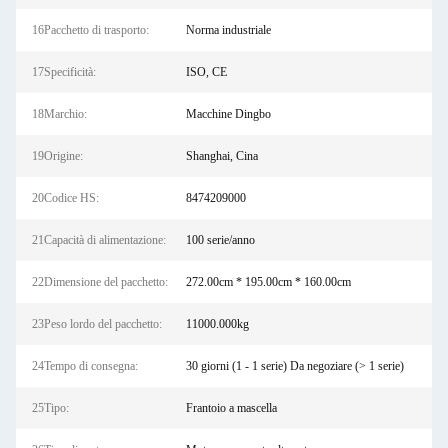
16Pacchetto di trasporto:
Norma industriale
17Specificità:
ISO, CE
18Marchio:
Macchine Dingbo
19Origine:
Shanghai, Cina
20Codice HS:
8474209000
21Capacità di alimentazione:
100 serie/anno
22Dimensione del pacchetto:
272.00cm * 195.00cm * 160.00cm
23Peso lordo del pacchetto:
11000.000kg
24Tempo di consegna:
30 giorni (1 - 1 serie) Da negoziare (> 1 serie)
25Tipo:
Frantoio a mascella