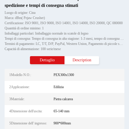
spedizione e tempi di consegna stimati
Luogo di origine: Cina
Marca: dBm( Pejaw Crusher)
Certificazione: ISO 9001, ISO 9000, ISO 14001, ISO 14000, ISO 20000, QC 080000
Quantità di ordine minimo: 1
Imballaggi particolari: Imballaggio normale in scatole di legno
Tempi di consegna: Tempo di consegna in alta stagione: 1-3 mesi, tempo di consegna fuori stagione: un mese
Termini di pagamento: LC, T/T, D/P, PayPal, Western Union, Pagamento di piccole somme, Money Gram
Capacità di alimentazione: 100 serie/mese
Dettaglio
Description
1Modello N.O.:
PEX300x1300
2Applicazione:
Edilizia
3Materiale:
Pietra calcarea
4Dimensione dell'uscita:
65-140 mm
5Dimensione dell' ingresso:
900*600mm