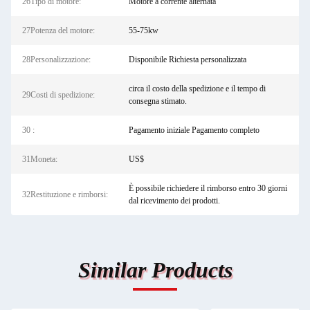
26Tipo di motore:
Motore a corrente alternata
27Potenza del motore:
55-75kw
28Personalizzazione:
Disponibile Richiesta personalizzata
circa il costo della spedizione e il tempo di
29Costi di spedizione:
consegna stimato.
30 :
Pagamento iniziale Pagamento completo
31Moneta:
US$
È possibile richiedere il rimborso entro 30 giorni
32Restituzione e rimborsi:
dal ricevimento dei prodotti.
Similar Products