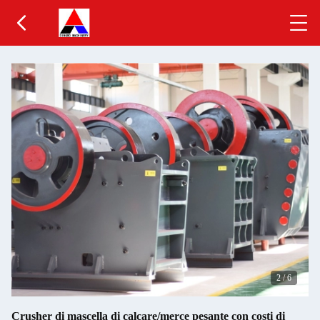
2
/
6
Crusher di mascella di calcare/merce pesante con costi di