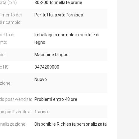
ità (t/h):
80-200 tonnellate orarie
nimento dei
Per tutta la vita fornisca
di ricambio:
etto di
Imballaggio normale in scatole di
rto:
legno
io:
Macchine Dingbo
e HS:
8474209000
Nuovo
zione:
zio post-vendita:
Problemi entro 48 ore
zio post vendita:
1 anno
nalizzazione:
Disponibile Richiesta personalizzata