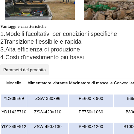
Vantaggi e caratteristiche
1.Modelli facoltativi per condizioni specifiche
2Transizione flessibile e rapida
3.Alta efficienza di produzione
4.Costi d'investimento più bassi
Parametri del prodotto
Modello
Alimentatore vibrante
Macinatore di mascelle
Convogliat
YD938E69
ZSW-380×96
PE600 × 900
B6
YD1142E710
ZSW-420×110
PE750×1060
B80
YD1349E912
ZSW-490×130
PE900×1200
B100