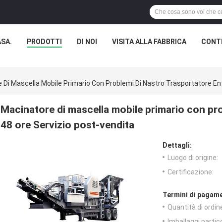
SA.
PRODOTTI
DI NOI
VISITA ALLA FABBRICA
CONTR
 Di Mascella Mobile Primario Con Problemi Di Nastro Trasportatore En
Macinatore di mascella mobile primario con pro
48 ore Servizio post-vendita
Dettagli:
Luogo di origine:
Certificazione:
Termini di pagame
Quantità di ordin
Imballaggi partico