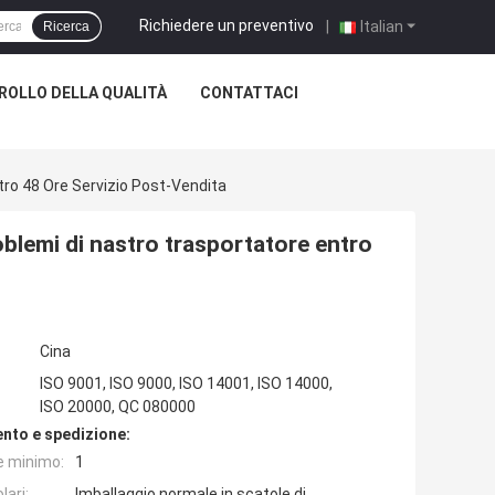
Richiedere un preventivo
|
Italian
Ricerca
OLLO DELLA QUALITÀ
CONTATTACI
tro 48 Ore Servizio Post-Vendita
blemi di nastro trasportatore entro
Cina
ISO 9001, ISO 9000, ISO 14001, ISO 14000,
ISO 20000, QC 080000
nto e spedizione:
e minimo:
1
lari:
Imballaggio normale in scatole di