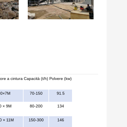
ore a cintura
Capacità (t/h)
Polvere (kw)
50×7M
70-150
91.5
0 × 9M
80-200
134
0 × 11M
150-300
146